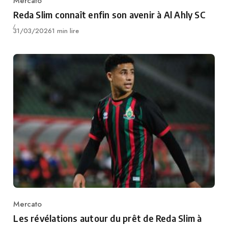
Mercato
Category
Reda Slim connaît enfin son avenir à Al Ahly SC
Publié
31/03/2026
1 min lire
Mercato
Category
Les révélations autour du prêt de Reda Slim à