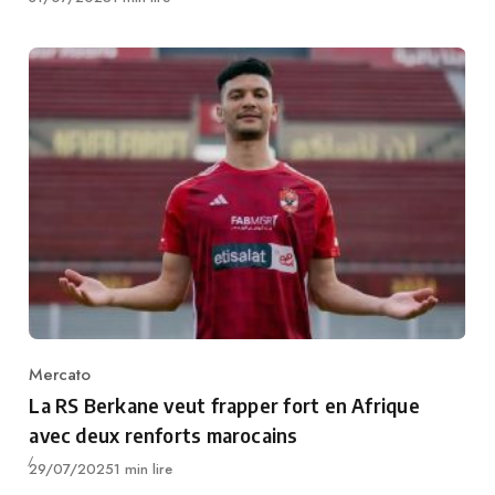
Mercato
Category
La RS Berkane veut frapper fort en Afrique
avec deux renforts marocains
Publié
29/07/2025
1 min lire