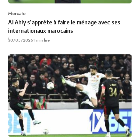
Mercato
Category
Al Ahly s’apprête à faire le ménage avec ses
internationaux marocains
Publié
30/05/2026
1 min lire