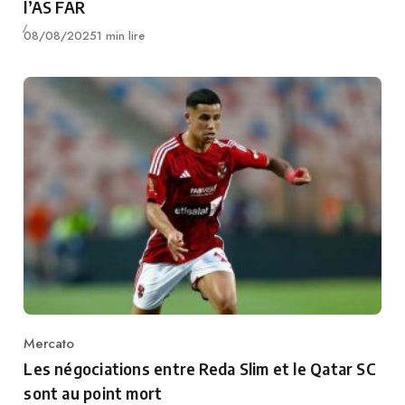
l’AS FAR
Publié
08/08/2025
1 min lire
Mercato
Category
Les négociations entre Reda Slim et le Qatar SC
sont au point mort