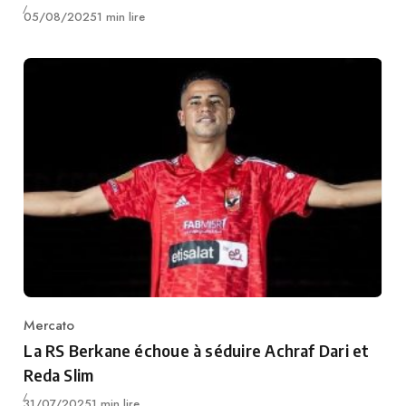
Publié
05/08/2025
1 min lire
Mercato
Category
La RS Berkane échoue à séduire Achraf Dari et
Reda Slim
Publié
31/07/2025
1 min lire