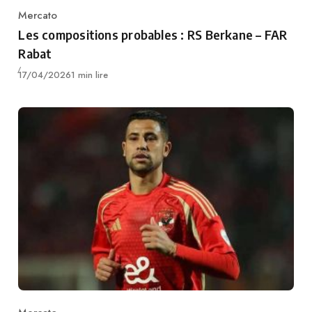
Mercato
Category
Les compositions probables : RS Berkane – FAR
Rabat
Publié
17/04/2026
1 min lire