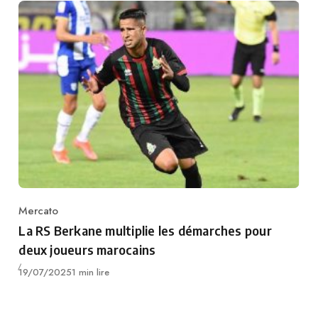
Mercato
Category
La RS Berkane multiplie les démarches pour
deux joueurs marocains
Publié
19/07/2025
1 min lire