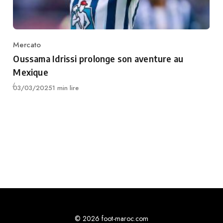
Mercato
Category
Oussama Idrissi prolonge son aventure au
Mexique
Publié
03/03/2025
1 min lire
© 2026 foot-maroc.com