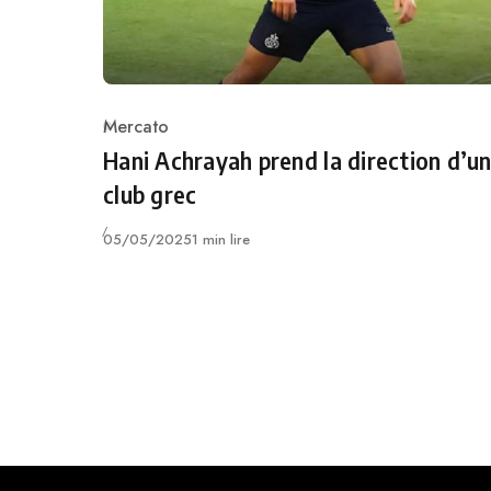
Mercato
Category
Hani Achrayah prend la direction d’u
club grec
Publié
05/05/2025
1 min lire