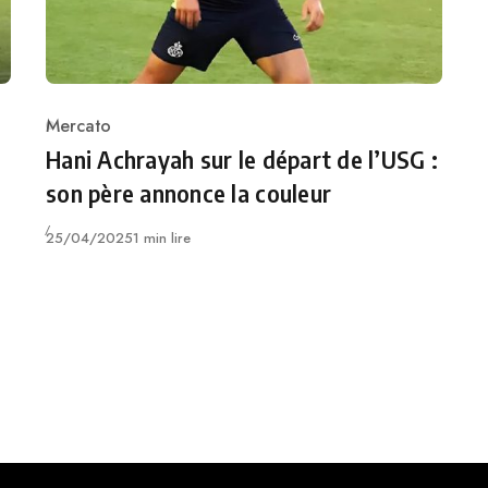
Mercato
Category
n
Hani Achrayah sur le départ de l’USG :
son père annonce la couleur
Publié
25/04/2025
1 min lire