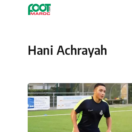
Skip to content
Hani Achrayah