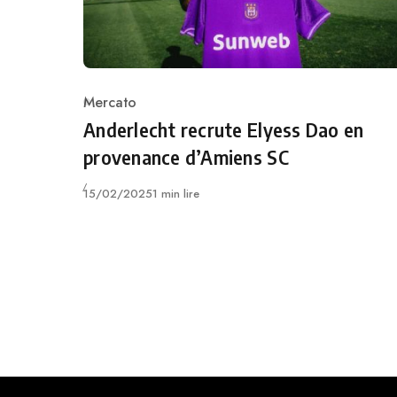
Mercato
Category
Anderlecht recrute Elyess Dao en
provenance d’Amiens SC
Publié
15/02/2025
1 min lire