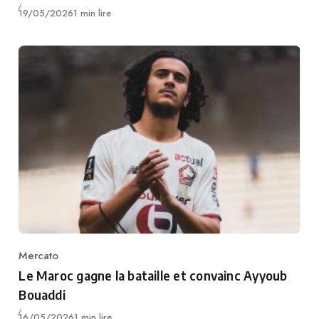
Publié
19/05/2026
1 min lire
Mercato
Category
Le Maroc gagne la bataille et convainc Ayyoub
Bouaddi
Publié
16/05/2026
1 min lire