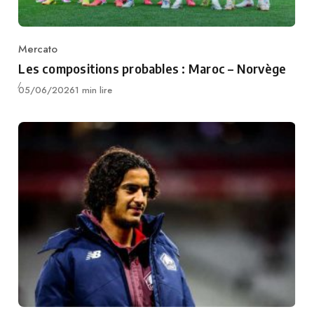
Mercato
Category
Les compositions probables : Maroc – Norvège
Publié
05/06/2026
1 min lire