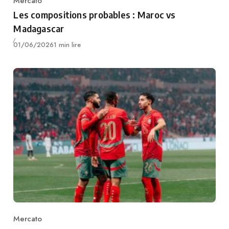
Mercato
Category
Les compositions probables : Maroc vs
Madagascar
Publié
01/06/2026
1 min lire
Mercato
Category