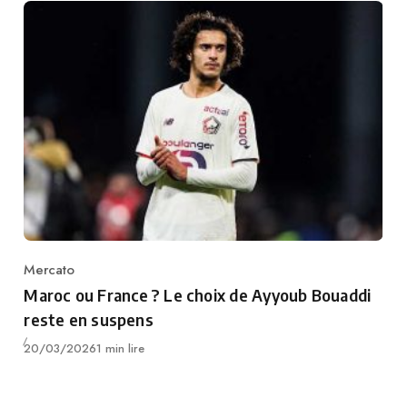
Mercato
Category
Maroc ou France ? Le choix de Ayyoub Bouaddi
reste en suspens
Publié
20/03/2026
1 min lire