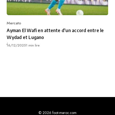
Mercato
Category
Ayman El Wafi en attente d’un accord entre le
Wydad et Lugano
Publié
16/12/2025
1 min lire
© 2026 foot-maroc.com