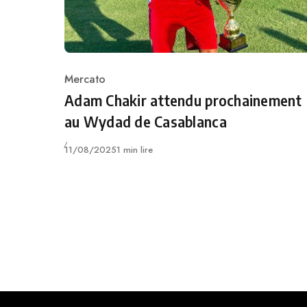
Mercato
Category
Adam Chakir attendu prochainement
au Wydad de Casablanca
Publié
11/08/2025
1 min lire