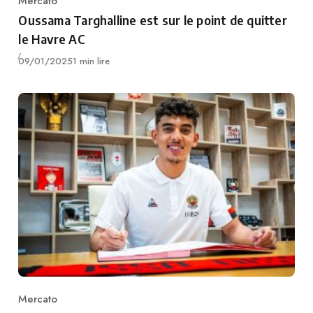
Mercato
Category
Oussama Targhalline est sur le point de quitter
le Havre AC
Publié
09/01/2025
1 min lire
Mercato
Category