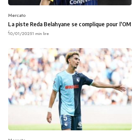
Mercato
Category
La piste Reda Belahyane se complique pour l’OM
Publié
10/01/2025
1 min lire