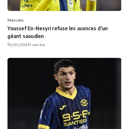
Mercato
Category
Youssef En-Nesyri refuse les avances d’un
géant saoudien
Publié
10/01/2025
1 min lire