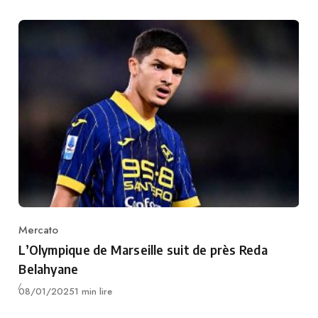
Mercato
Category
L’Olympique de Marseille suit de près Reda
Belahyane
Publié
08/01/2025
1 min lire