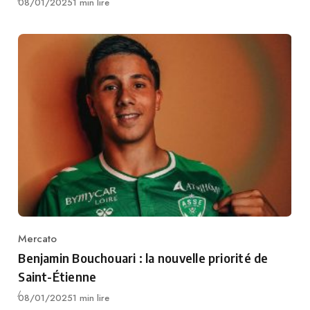
Publié
08/01/2025
1 min lire
Mercato
Category
Benjamin Bouchouari : la nouvelle priorité de
Saint-Étienne
Publié
08/01/2025
1 min lire