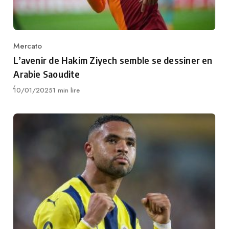
Mercato
Category
L’avenir de Hakim Ziyech semble se dessiner en
Arabie Saoudite
Publié
10/01/2025
1 min lire