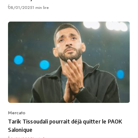
Publié
08/01/2025
1 min lire
Mercato
Category
Tarik Tissoudali pourrait déjà quitter le PAOK
Salonique