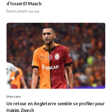
d’Issam El Maach
Publié
09/01/2025
1 min lire
Mercato
Category
Un retour en Angleterre semble se profiler pour
Hakim Ziyech