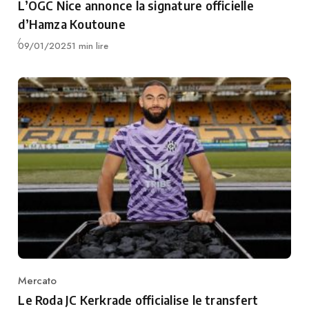
L’OGC Nice annonce la signature officielle
d’Hamza Koutoune
Publié
09/01/2025
1 min lire
Mercato
Category
Le Roda JC Kerkrade officialise le transfert